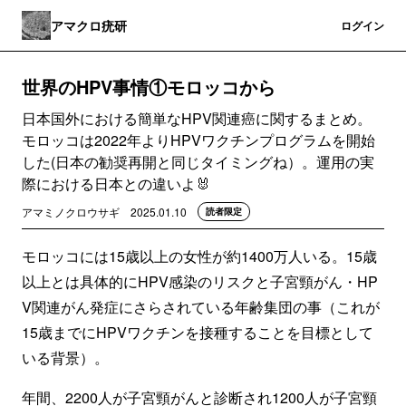
アマクロ疣研
登録
ログイン
世界のHPV事情①モロッコから
日本国外における簡単なHPV関連癌に関するまとめ。
モロッコは2022年よりHPVワクチンプログラムを開始
した(日本の勧奨再開と同じタイミングね）。運用の実
際における日本との違いよ🐰
アマミノクロウサギ
2025.01.10
読者限定
モロッコには15歳以上の女性が約1400万人いる。15歳
以上とは具体的にHPV感染のリスクと子宮頸がん・HP
V関連がん発症にさらされている年齢集団の事（これが
15歳までにHPVワクチンを接種することを目標として
いる背景）。
年間、2200人が子宮頸がんと診断され1200人が子宮頸