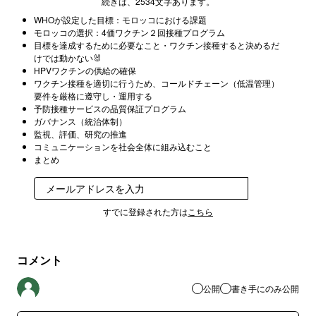
続きは、2534文字あります。
WHOが設定した目標：モロッコにおける課題
モロッコの選択：4価ワクチン２回接種プログラム
目標を達成するために必要なこと・ワクチン接種すると決めるだ
けでは動かない🐰
HPVワクチンの供給の確保
ワクチン接種を適切に行うため、コールドチェーン（低温管理）
要件を厳格に遵守し・運用する
予防接種サービスの品質保証プログラム
ガバナンス（統治体制）
監視、評価、研究の推進
コミュニケーションを社会全体に組み込むこと
まとめ
登録
すでに登録された方は
こちら
コメント
公開
書き手にのみ公開