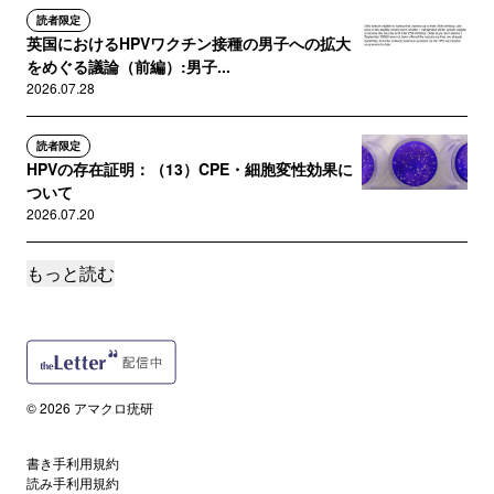
読者限定
英国におけるHPVワクチン接種の男子への拡大
をめぐる議論（前編）:男子...
2026.07.28
読者限定
HPVの存在証明：（13）CPE・細胞変性効果に
ついて
2026.07.20
もっと読む
誰でも
200年前の“ワクチン論争”：ヘンリー・ペティ卿
への手紙（後編）
2026.07.11
読者限定
© 2026 アマクロ疣研
『子宮頸がん予防の過去と現在と未来：HPVワ
クチンを接種すれば20代の...
書き手利用規約
2026.07.01
読み手利用規約