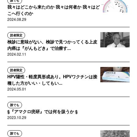
誰でも
我々はどこから来たのか 我々は何者か 我々はど
こへ行くのか
2024.08.29
読者限定
検診に意味がない、検診で見つかってくる上皮
内癌は『がんもどき』で治療す...
2024.02.11
読者限定
HPV陽性・軽度異形成あり。HPVワクチンは接
種した方がいい・してもい...
2024.05.01
誰でも
§『アマクロ疣研』では何を扱うか §
2023.10.29
誰でも