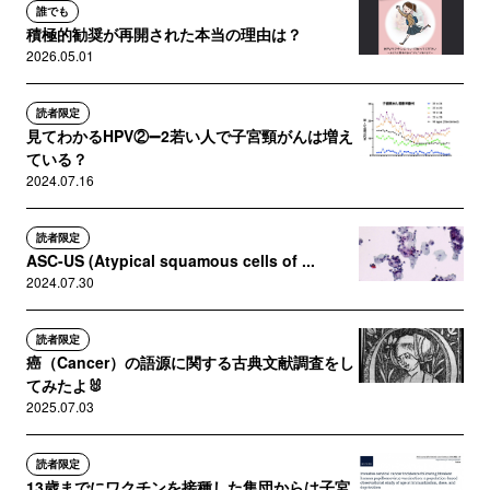
誰でも
積極的勧奨が再開された本当の理由は？
2026.05.01
読者限定
見てわかるHPV②➖2若い人で子宮頸がんは増え
ている？
2024.07.16
読者限定
ASC-US (Atypical squamous cells of ...
2024.07.30
読者限定
癌（Cancer）の語源に関する古典文献調査をし
てみたよ🐰
2025.07.03
読者限定
13歳までにワクチンを接種した集団からは子宮