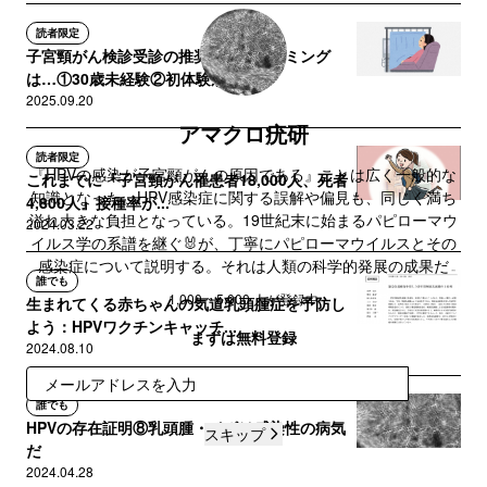
読者限定
子宮頸がん検診受診の推奨されるタイミング
は…①30歳未経験②初体験が早...
2025.09.20
アマクロ疣研
読者限定
『HPVの感染が子宮頸がんの原因である』ことは広く一般的な
これまでに『子宮頸がん罹患者18,000人、死者
知識となった。HPV感染症に関する誤解や偏見も、同じく満ち
4,800人』接種率が...
溢れ大きな負担となっている。19世紀末に始まるパピローマウ
2024.03.22
イルス学の系譜を継ぐ🐰が、丁寧にパピローマウイルスとその
感染症について説明する。それは人類の科学的発展の成果だ
誰でも
1,000 ~ 5,000 人が登録中
生まれてくる赤ちゃんの気道乳頭腫症を予防し
よう：HPVワクチンキャッチ...
まずは無料登録
2024.08.10
登録
誰でも
HPVの存在証明⑧乳頭腫・イボは感染性の病気
スキップ
だ
2024.04.28