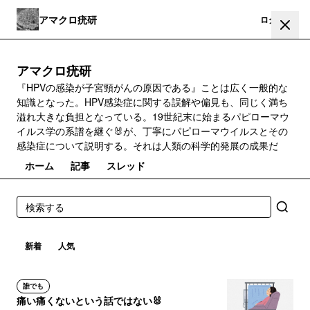
アマクロ疣研
登録
ログイン
アマクロ疣研
『HPVの感染が子宮頸がんの原因である』ことは広く一般的な
知識となった。HPV感染症に関する誤解や偏見も、同じく満ち
溢れ大きな負担となっている。19世紀末に始まるパピローマウ
イルス学の系譜を継ぐ🐰が、丁寧にパピローマウイルスとその
感染症について説明する。それは人類の科学的発展の成果だ
ホーム
記事
スレッド
新着
人気
誰でも
痛い痛くないという話ではない🐰