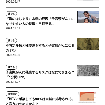
2026.05.17
誰でも
『海のはじまり』水季の死因「子宮頸がん」に
なりやすい人の特徴・早期発見...
2024.07.31
誰でも
不特定多数と性交渉をすると子宮頸がんになる
の？①
2023.10.30
誰でも
子宮頸がんに罹患するリスクはなにできまる？
『1分間HPV』
2023.11.07
読者限定
『HPVに感染しても90％は自然に排除される』
と言うのやめません？