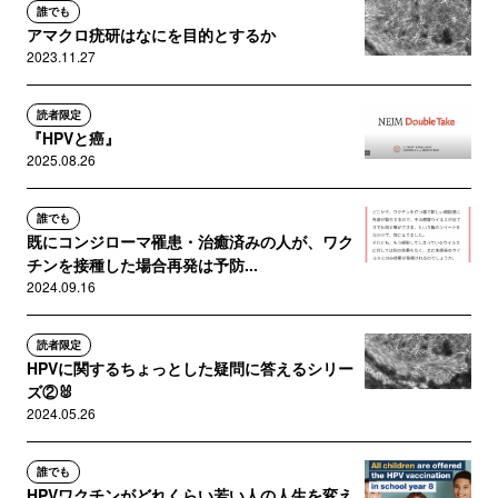
誰でも
アマクロ疣研はなにを目的とするか
2023.11.27
読者限定
『HPVと癌』
2025.08.26
誰でも
既にコンジローマ罹患・治癒済みの人が、ワク
チンを接種した場合再発は予防...
2024.09.16
読者限定
HPVに関するちょっとした疑問に答えるシリー
ズ②🐰
2024.05.26
誰でも
HPVワクチンがどれくらい若い人の人生を変え