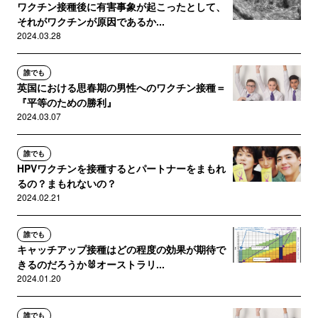
ワクチン接種後に有害事象が起こったとして、
それがワクチンが原因であるか...
2024.03.28
誰でも
英国における思春期の男性へのワクチン接種＝
『平等のための勝利』
2024.03.07
誰でも
HPVワクチンを接種するとパートナーをまもれ
るの？まもれないの？
2024.02.21
誰でも
キャッチアップ接種はどの程度の効果が期待で
きるのだろうか🐰オーストラリ...
2024.01.20
誰でも