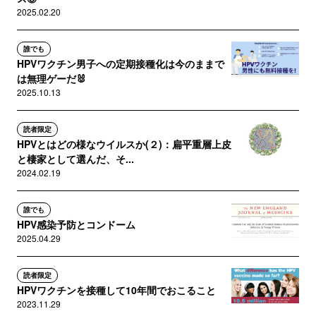
2025.02.20
誰でも
HPVワクチン男子への定期接種化は今のままで
は無理ゲーだ🐰
2025.10.13
読者限定
HPVとはどの様なウイルスか(２)：扁平重層上皮
と棲家として選んだ、そ...
2024.02.19
誰でも
HPV感染予防とコンドーム
2025.04.29
読者限定
HPVワクチンを接種して10年間でおこること
2023.11.29