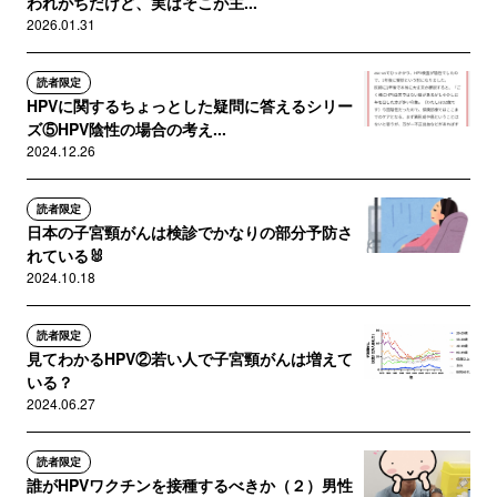
われがちだけど、実はそこが主...
2026.01.31
読者限定
HPVに関するちょっとした疑問に答えるシリー
ズ⑤HPV陰性の場合の考え...
2024.12.26
読者限定
日本の子宮頸がんは検診でかなりの部分予防さ
れている🐰
2024.10.18
読者限定
見てわかるHPV②若い人で子宮頸がんは増えて
いる？
2024.06.27
読者限定
誰がHPVワクチンを接種するべきか（２）男性