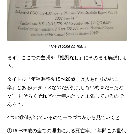
『The Vaccine on Trial 』
まず、ここでの主張を『
批判なし』
にそのまま解説しよ
う。
タイトル『年齢調整後15〜26歳一万人あたりの死亡
率』とある(デタラメなのだが批判しない約束だったね
🐰)。おそらくそれぞれ一年あたりと主張しているので
あろう。
4つの数値が出ているので一つづつ左から見ていくと
①15〜26歳の全ての理由による死亡率。1年間この世代