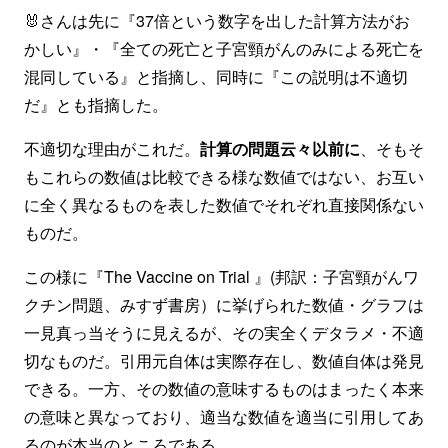
🐰さんは先に『37倍という数字を出した計算方法がお
かしい』・『全ての死亡と子宮頸がんのみによる死亡を
混同している』と指摘し、同時に『この説明は不適切
だ』とも指摘した。
不適切な理由がこれだ。
計算の問題云々以前に
、そもそ
もこれらの数値は比較できる様な数値ではない、お互い
に全く異なるものを表した数値でそれぞれ直接関係ない
ものだ。
この様に『The Vaccine on Trial 』(邦訳：子宮頸がんワ
クチン問題、みすず書房）に挙げられた数値・グラフは
一見真っ当そうに見えるが、その実全くデタラメ・不適
切なものだ。引用元自体は実際存在し、数値自体は発見
できる。一方、その数値の意味するものはまったく本来
の意味と異なっており、適当な数値を適当に引用してあ
るのが本当のところである。