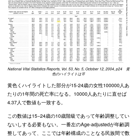
National Vital Statistics Reports, Vol. 53, No. 5, October 12, 2004, p24 黄
色のハイライトは🐰
黄色くハイライトした部分が15-24歳の女性100000人あ
たりの1年間の死亡率になる。10000人あたりに直せば
4.37人で数値も一致する。
この数値は15−24歳の10歳階級であって年齢調整してい
ないしする必要もない。一番左のAge-adjustedが年齢調
整してあって、ここでは年齢構成のことなる民族間で数