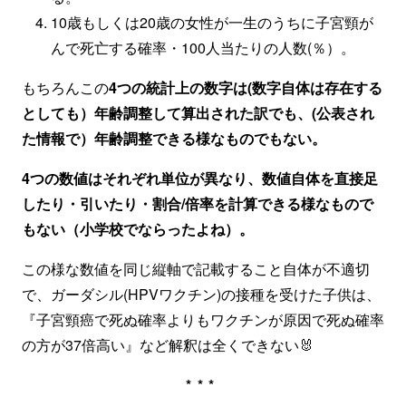
10歳もしくは20歳の女性が一生のうちに子宮頸が
んで死亡する確率・100人当たりの人数(％）。
もちろんこの
4つの統計上の数字は(数字自体は存在する
としても）年齢調整して算出された訳でも、(公表され
た情報で）年齢調整できる様なものでもない。
4つの数値はそれぞれ単位が異なり、数値自体を直接足
したり・引いたり・割合/倍率を計算できる様なもので
もない（小学校でならったよね）。
この様な数値を同じ縦軸で記載すること自体が不適切
で、ガーダシル(HPVワクチン)の接種を受けた子供は、
『子宮頸癌で死ぬ確率よりもワクチンが原因で死ぬ確率
の方が37倍高い』など解釈は全くできない🐰
***