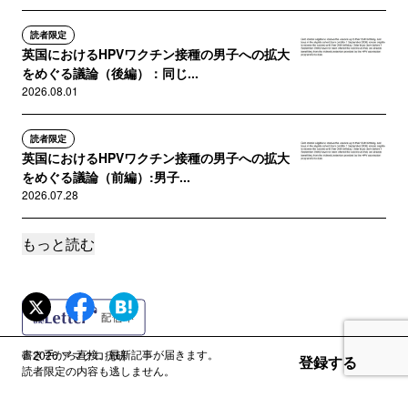
読者限定
英国におけるHPVワクチン接種の男子への拡大
をめぐる議論（後編）：同じ...
2026.08.01
読者限定
英国におけるHPVワクチン接種の男子への拡大
をめぐる議論（前編）:男子...
2026.07.28
もっと読む
読者限定
HPVの存在証明：（13）CPE・細胞変性効果に
ついて
2026.07.20
誰でも
書き手から直接、最新記事が届きます。
© 2026 アマクロ疣研
登録する
200年前の“ワクチン論争”：ヘンリー・ペティ卿
読者限定の内容も逃しません。
への手紙（後編）
書き手利用規約
2026.07.11