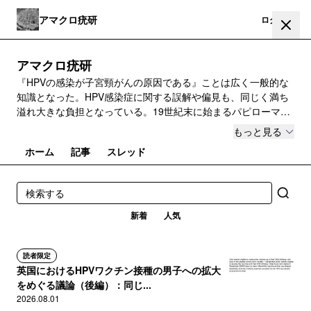
アマクロ疣研
登録
ログイン
アマクロ疣研
『HPVの感染が子宮頸がんの原因である』ことは広く一般的な
知識となった。HPV感染症に関する誤解や偏見も、同じく満ち
溢れ大きな負担となっている。19世紀末に始まるパピローマウ
イルス学の系譜を継ぐ🐰が、丁寧にパピローマウイルスとその
もっと見る
感染症について説明する。それは人類の科学的発展の成果だ
ホーム
記事
スレッド
新着
人気
読者限定
英国におけるHPVワクチン接種の男子への拡大
をめぐる議論（後編）：同じ...
2026.08.01