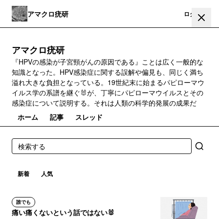
アマクロ疣研
登録
ログイン
アマクロ疣研
『HPVの感染が子宮頸がんの原因である』ことは広く一般的な
知識となった。HPV感染症に関する誤解や偏見も、同じく満ち
溢れ大きな負担となっている。19世紀末に始まるパピローマウ
イルス学の系譜を継ぐ🐰が、丁寧にパピローマウイルスとその
感染症について説明する。それは人類の科学的発展の成果だ
ホーム
記事
スレッド
新着
人気
誰でも
痛い痛くないという話ではない🐰