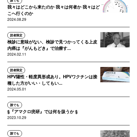
誰でも
我々はどこから来たのか 我々は何者か 我々はど
こへ行くのか
2024.08.29
読者限定
検診に意味がない、検診で見つかってくる上皮
内癌は『がんもどき』で治療す...
2024.02.11
読者限定
HPV陽性・軽度異形成あり。HPVワクチンは接
種した方がいい・してもい...
2024.05.01
誰でも
§『アマクロ疣研』では何を扱うか §
2023.10.29
誰でも