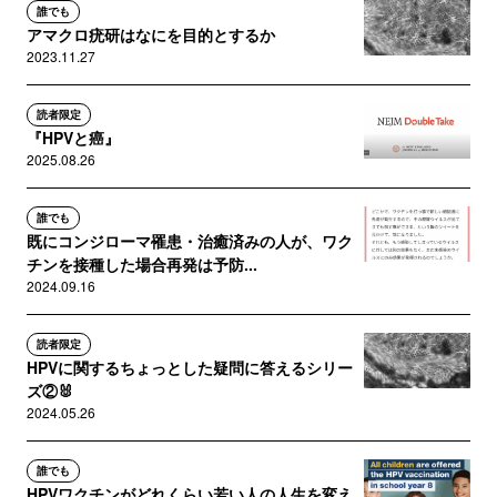
誰でも
アマクロ疣研はなにを目的とするか
2023.11.27
読者限定
『HPVと癌』
2025.08.26
誰でも
既にコンジローマ罹患・治癒済みの人が、ワク
チンを接種した場合再発は予防...
2024.09.16
読者限定
HPVに関するちょっとした疑問に答えるシリー
ズ②🐰
2024.05.26
誰でも
HPVワクチンがどれくらい若い人の人生を変え