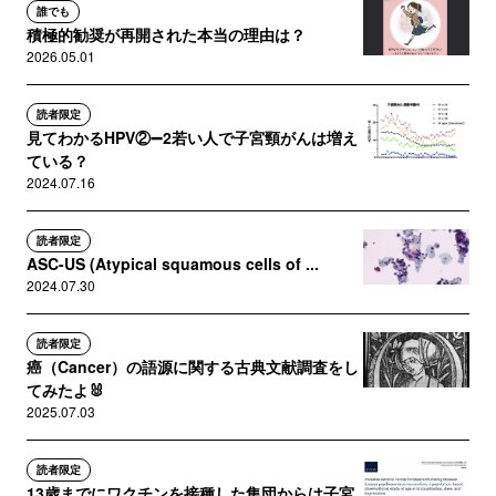
誰でも
積極的勧奨が再開された本当の理由は？
2026.05.01
読者限定
見てわかるHPV②➖2若い人で子宮頸がんは増え
ている？
2024.07.16
読者限定
ASC-US (Atypical squamous cells of ...
2024.07.30
読者限定
癌（Cancer）の語源に関する古典文献調査をし
てみたよ🐰
2025.07.03
読者限定
13歳までにワクチンを接種した集団からは子宮