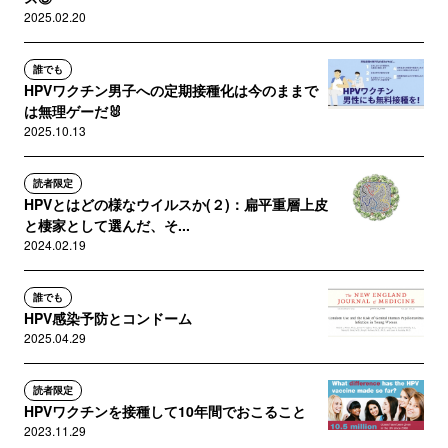
2025.02.20
誰でも
HPVワクチン男子への定期接種化は今のままで
は無理ゲーだ🐰
2025.10.13
読者限定
HPVとはどの様なウイルスか(２)：扁平重層上皮
と棲家として選んだ、そ...
2024.02.19
誰でも
HPV感染予防とコンドーム
2025.04.29
読者限定
HPVワクチンを接種して10年間でおこること
2023.11.29