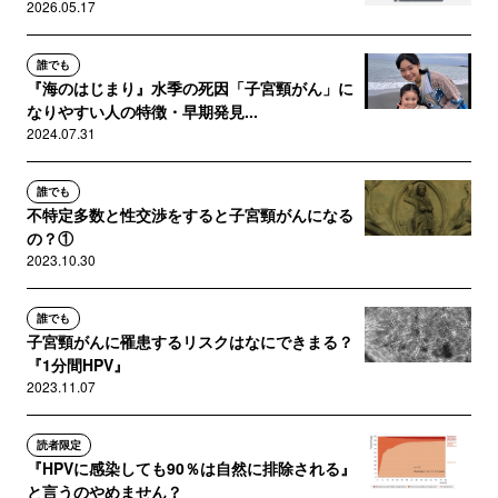
2026.05.17
誰でも
『海のはじまり』水季の死因「子宮頸がん」に
なりやすい人の特徴・早期発見...
2024.07.31
誰でも
不特定多数と性交渉をすると子宮頸がんになる
の？①
2023.10.30
誰でも
子宮頸がんに罹患するリスクはなにできまる？
『1分間HPV』
2023.11.07
読者限定
『HPVに感染しても90％は自然に排除される』
と言うのやめません？