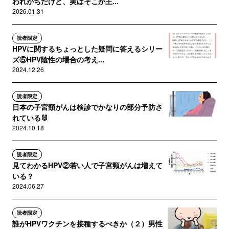
われがちだけど、実はそこが主...
2026.01.31
読者限定
HPVに関するちょっとした疑問に答えるシリー
ズ⑤HPV陰性の場合の考え...
2024.12.26
読者限定
日本の子宮頸がんは検診でかなりの部分予防さ
れている🐰
2024.10.18
読者限定
見てわかるHPV②若い人で子宮頸がんは増えて
いる？
2024.06.27
読者限定
誰がHPVワクチンを接種するべきか（２）男性