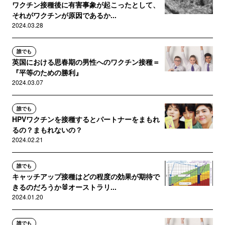
ワクチン接種後に有害事象が起こったとして、
それがワクチンが原因であるか...
2024.03.28
誰でも
英国における思春期の男性へのワクチン接種＝
『平等のための勝利』
2024.03.07
誰でも
HPVワクチンを接種するとパートナーをまもれ
るの？まもれないの？
2024.02.21
誰でも
キャッチアップ接種はどの程度の効果が期待で
きるのだろうか🐰オーストラリ...
2024.01.20
誰でも