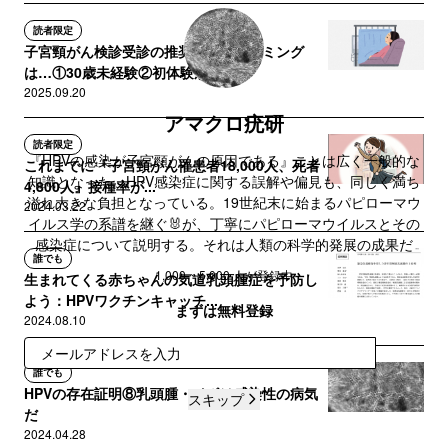
読者限定
子宮頸がん検診受診の推奨されるタイミング
は…①30歳未経験②初体験が早...
2025.09.20
アマクロ疣研
読者限定
『HPVの感染が子宮頸がんの原因である』ことは広く一般的な
これまでに『子宮頸がん罹患者18,000人、死者
知識となった。HPV感染症に関する誤解や偏見も、同じく満ち
4,800人』接種率が...
溢れ大きな負担となっている。19世紀末に始まるパピローマウ
2024.03.22
イルス学の系譜を継ぐ🐰が、丁寧にパピローマウイルスとその
感染症について説明する。それは人類の科学的発展の成果だ
誰でも
1,000 ~ 5,000 人が登録中
生まれてくる赤ちゃんの気道乳頭腫症を予防し
よう：HPVワクチンキャッチ...
まずは無料登録
2024.08.10
登録
誰でも
HPVの存在証明⑧乳頭腫・イボは感染性の病気
スキップ
だ
2024.04.28