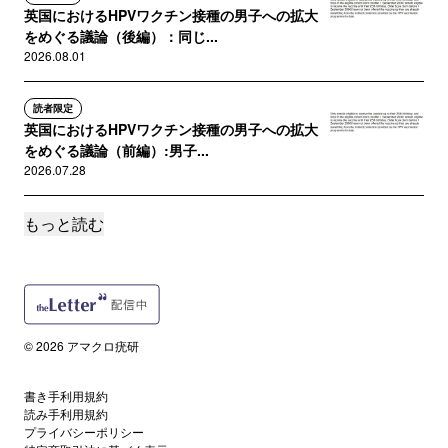
英国におけるHPVワクチン接種の男子への拡大
をめぐる議論（後編）：同じ...
2026.08.01
読者限定
英国におけるHPVワクチン接種の男子への拡大
をめぐる議論（前編）:男子...
2026.07.28
もっと読む
読者限定
HPVの存在証明：（13）CPE・細胞変性効果に
ついて
2026.07.20
誰でも
© 2026 アマクロ疣研
200年前の“ワクチン論争”：ヘンリー・ペティ卿
への手紙（後編）
書き手利用規約
2026.07.11
読み手利用規約
プライバシーポリシー