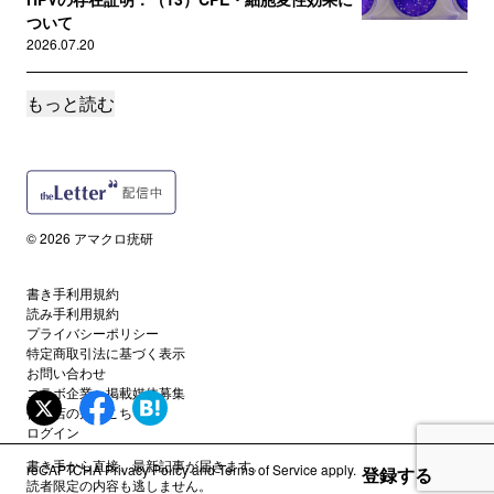
ついて
2026.07.20
もっと読む
誰でも
200年前の“ワクチン論争”：ヘンリー・ペティ卿
への手紙（後編）
2026.07.11
読者限定
© 2026 アマクロ疣研
『子宮頸がん予防の過去と現在と未来：HPVワ
クチンを接種すれば20代の...
書き手利用規約
2026.07.01
読み手利用規約
プライバシーポリシー
特定商取引法に基づく表示
読者限定
お問い合わせ
『子宮頸がん予防の過去と現在と未来：HPVワ
コラボ企業・掲載媒体募集
クチンを接種すれば20代の...
代理店の方はこちら
2026.06.21
ログイン
書き手から直接、最新記事が届きます。
reCAPTCHA
Privacy Policy
and
Terms of Service
apply.
登録する
誰でも
読者限定の内容も逃しません。