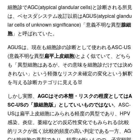
細胞診でAGC(atypical glandular cells)と診断される所見
は、ベセスダシステム改訂以前はAGUS(atypical glandu
lar cells of unknown significance)「意義不明な異型
腺細
胞
」と呼ばれていた。
AGUSは、現在も細胞診の診断として使われるASC-US
(意義不明な異型
扁平上皮細胞
)とよく似ていて、どちら
も「異型細胞はあるが、その意味を細胞診だけでは決め
きれない」という軽微なリスク未確定の変化という解釈
を与える診断カテゴリに見える🐰
しかし実際、
AGCはその本態・リスクの程度としてはA
SC-USの「腺細胞版」としていいものではない
。ASC-
USは扁平上皮細胞にみられる軽度の異型であり、HPV
感染、炎症、萎縮などの反応性変化でもみられる(比較
的リスクが低く)比較的頻度の高い判定である一方、AG
Cは腺細胞の異型であり、頻度は低いものの、子宮頸部